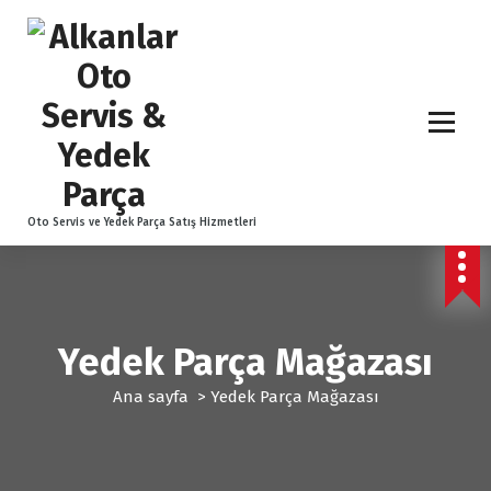
İ
ç
e
r
i
ğ
e
g
e
Oto Servis ve Yedek Parça Satış Hizmetleri
ç
Yedek Parça Mağazası
Ana sayfa
>
Yedek Parça Mağazası